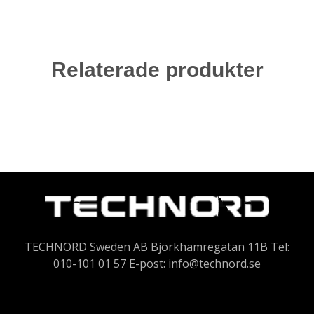
Relaterade produkter
TECHNORD Sweden AB Björkhamregatan 11B Tel:
010-101 01 57 E-post:
info@technord.se