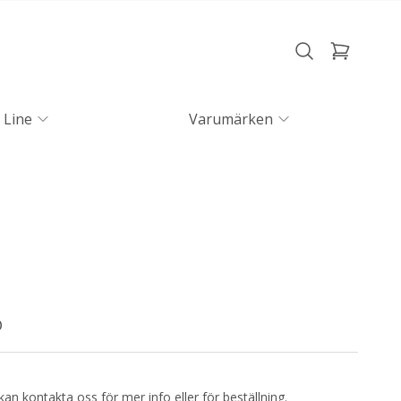
 Line
Varumärken
D
kan kontakta oss för mer info eller för beställning.