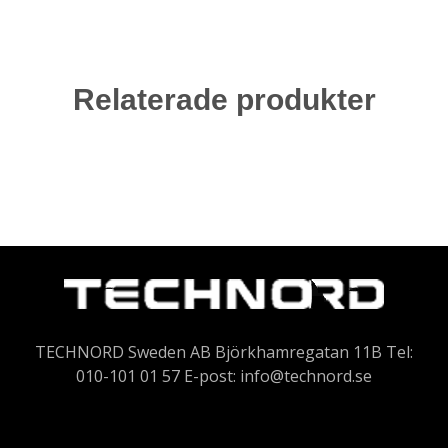
Relaterade produkter
TECHNORD Sweden AB Björkhamregatan 11B Tel:
010-101 01 57 E-post:
info@technord.se