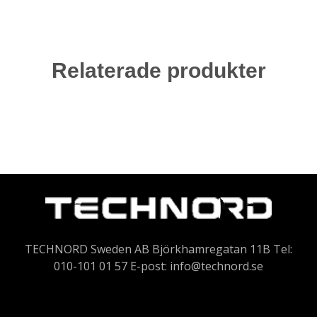
Relaterade produkter
TECHNORD Sweden AB Björkhamregatan 11B Tel:
010-101 01 57 E-post:
info@technord.se