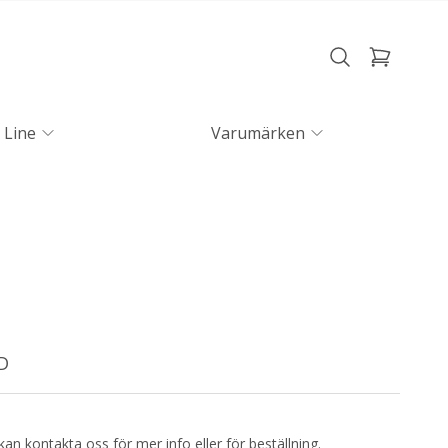
 Line
Varumärken
D
kan kontakta oss för mer info eller för beställning.