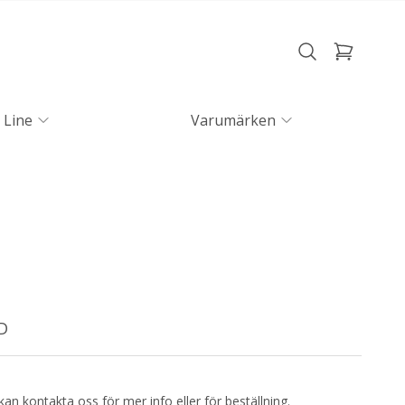
 Line
Varumärken
D
kan kontakta oss för mer info eller för beställning.