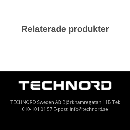
Relaterade produkter
TECHNORD Sweden AB Björkhamregatan 11B Tel:
010-101 01 57 E-post:
info@technord.se