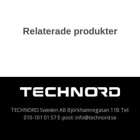
Relaterade produkter
TECHNORD Sweden AB Björkhamregatan 11B Tel:
010-101 01 57 E-post:
info@technord.se