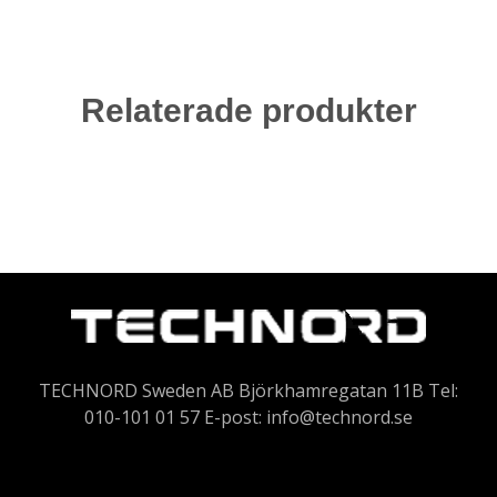
Relaterade produkter
TECHNORD Sweden AB Björkhamregatan 11B Tel:
010-101 01 57 E-post:
info@technord.se