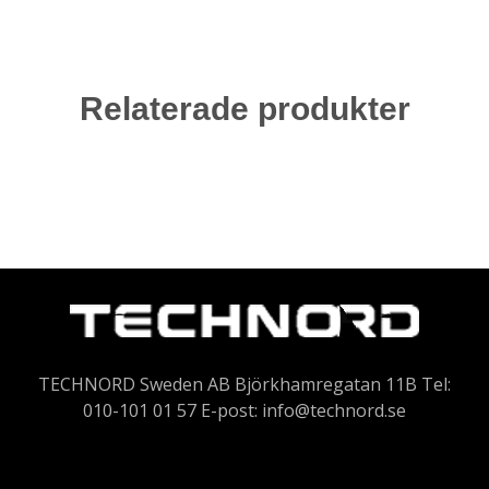
Relaterade produkter
TECHNORD Sweden AB Björkhamregatan 11B Tel:
010-101 01 57 E-post:
info@technord.se