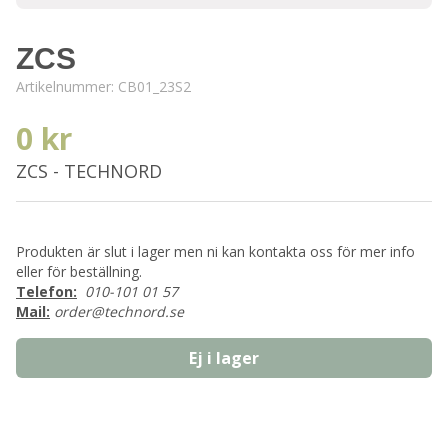
ZCS
Artikelnummer:
CB01_23S2
0 kr
ZCS - TECHNORD
Produkten är slut i lager men ni kan kontakta oss för mer info
eller för beställning.
Telefon:
010-101 01 57
Mail:
order@technord.se
Ej i lager