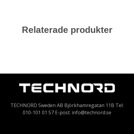
Relaterade produkter
TECHNORD Sweden AB Björkhamregatan 11B Tel:
010-101 01 57 E-post:
info@technord.se