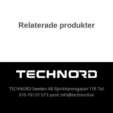
Relaterade produkter
TECHNORD Sweden AB Björkhamregatan 11B Tel:
010-101 01 57 E-post:
info@technord.se