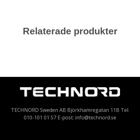
Relaterade produkter
TECHNORD Sweden AB Björkhamregatan 11B Tel:
010-101 01 57 E-post:
info@technord.se