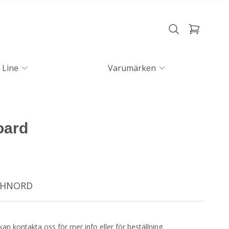
 Line
Varumärken
oard
ECHNORD
kan kontakta oss för mer info eller för beställning.