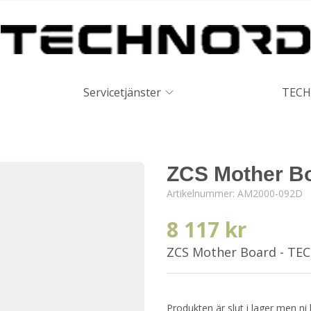
Servicetjänster
TECH
ZCS Mother B
Artikelnummer:
AM2000-092D
8 117 kr
ZCS Mother Board - T
Produkten är slut i lager men ni 