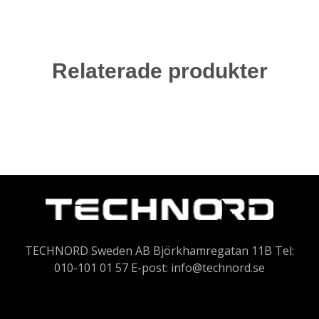
Relaterade produkter
TECHNORD Sweden AB Björkhamregatan 11B Tel:
010-101 01 57 E-post:
info@technord.se