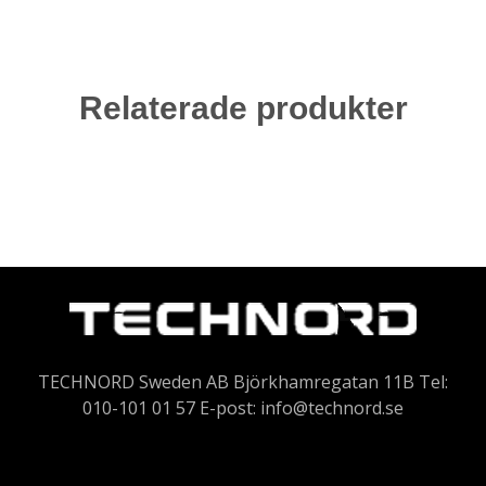
Relaterade produkter
TECHNORD Sweden AB Björkhamregatan 11B Tel:
010-101 01 57 E-post:
info@technord.se