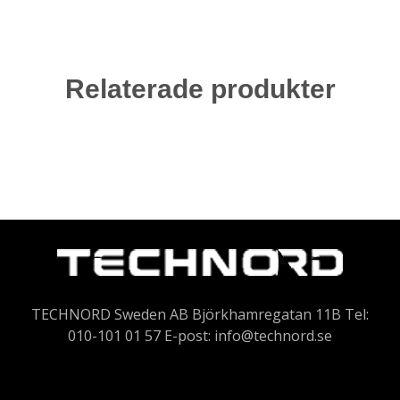
Relaterade produkter
TECHNORD Sweden AB Björkhamregatan 11B Tel:
010-101 01 57 E-post:
info@technord.se