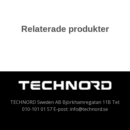
Relaterade produkter
TECHNORD Sweden AB Björkhamregatan 11B Tel:
010-101 01 57 E-post:
info@technord.se