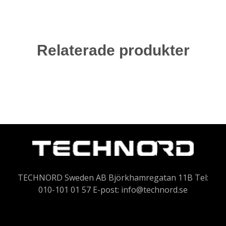
Relaterade produkter
TECHNORD Sweden AB Björkhamregatan 11B Tel:
010-101 01 57 E-post:
info@technord.se