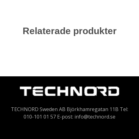
Relaterade produkter
TECHNORD Sweden AB Björkhamregatan 11B Tel:
010-101 01 57 E-post:
info@technord.se