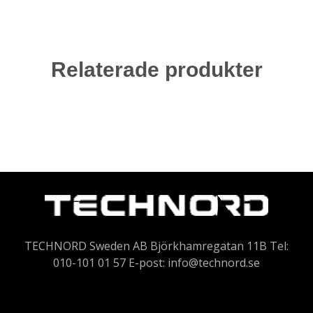
Relaterade produkter
TECHNORD Sweden AB Björkhamregatan 11B Tel:
010-101 01 57 E-post:
info@technord.se